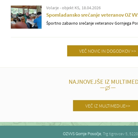
Volarje - objekt KS
18.04.2026
Spomladansko srečanje veteranov OZ VV
Športno zabavno srečanje veteranov Gornjega Po
VEČ NOVIC IN DOGODKOV >>
NAJNOVEJŠE IZ MULTIMED
VEČ IZ MULTIMEDIJE>>
OZVVS Gornje Posočje
, Trg tigrovcev 5, 52