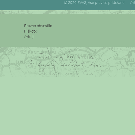
© 2020 ZVVS, Vse pravice pridržane!
Avt
Pravno obvestilo
Piškotki
Avtorji