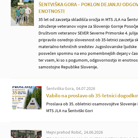
ŠENTVIŠKA GORA – POKLON DEJANJU ODGOV
ENOTNOSTI
35 let od zavzetja skladišča orožja in MTS JLA na Šent
združenje veteranov vojne za Slovenijo Gornje Posočje
Društvom veteranov SEVER Severne Primorske 4. julija 
pripravilo osrednjo slovesnost ob 35-letnici zavzetja sk
materialno-tehničnih sredstev Jugoslovanske ljudske 
posvečen spominu na eno pomembnejših dejanj v čas
ter vsem, ki so s pogumom, odgovornostjo in enotnost
samostojne Republike Slovenije.
Šentviška Gora
04.07.2026
Vabilo na proslavo ob 35-letnici dogodkov
Proslava ob 35. obletnici osamosvojitve Slovenije i
MTS JLA na Šentviški Gori
Mejni prehod Robič
24.06.2026