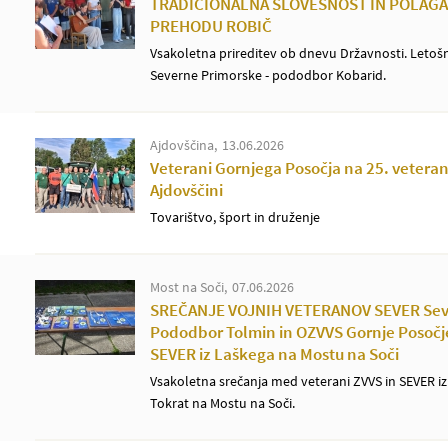
TRADICIONALNA SLOVESNOST IN POLAGA
PREHODU ROBIČ
Vsakoletna prireditev ob dnevu Državnosti. Letošn
Severne Primorske - pododbor Kobarid.
Ajdovščina
13.06.2026
Veterani Gornjega Posočja na 25. veterans
Ajdovščini
Tovarištvo, šport in druženje
Most na Soči
07.06.2026
SREČANJE VOJNIH VETERANOV SEVER Seve
Pododbor Tolmin in OZVVS Gornje Posočje
SEVER iz Laškega na Mostu na Soči
Vsakoletna srečanja med veterani ZVVS in SEVER iz
Tokrat na Mostu na Soči.